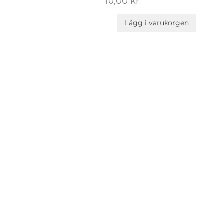
Pris
10,00 kr
Lägg i varukorgen