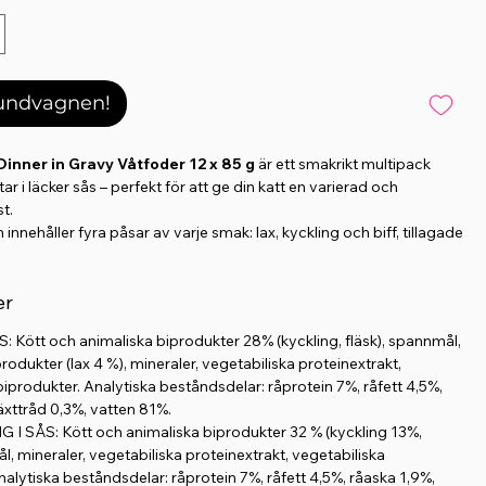
kundvagnen!
inner in Gravy Våtfoder 12 x 85 g
är ett smakrikt multipack
ar i läcker sås – perfekt för att ge din katt en varierad och
t.
nnehåller fyra påsar av varje smak: lax, kyckling och biff, tillagade
ravy som de flesta katter älskar. Fodret är rikt på kött och berikat
taminer, mineraler och taurin som stödjer immunförsvar, syn och
er
e helfoder som passar perfekt för daglig utfodring.
 Kött och animaliska biprodukter 28% (kyckling, fläsk), spannmål,
produkter (lax 4 %), mineraler, vegetabiliska proteinextrakt,
skaper:
biprodukter. Analytiska beståndsdelar: råprotein 7%, råfett 4,5%,
ortionspåsar
äxttråd 0,3%, vatten 81%.
, kyckling och biff
I SÅS: Kött och animaliska biprodukter 32 % (kyckling 13%,
r i smakrik sås
l, mineraler, vegetabiliska proteinextrakt, vegetabiliska
 vitaminer, mineraler och taurin
nalytiska beståndsdelar: råprotein 7%, råfett 4,5%, råaska 1,9%,
munförsvar och syn