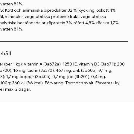
 vatten 81%.
t socker
: Kött och animaliska biprodukter 32 % (kyckling, oxkött 4%,
l, mineraler, vegetabiliska proteinextrakt, vegetabiliska
h smakrik måltid som din katt kan njuta av – varje dag.
nalytiska beståndsdelar: råprotein 7%, råfett 4,5%, råaska 1,7%,
 vatten 81%.
ehåll
er (per 1 kg): Vitamin A (3a672a): 1250 IE, vitamin D3 (3a671): 200
(3a700): 16 mg, taurin (3a370): 467 mg, zink (3b605): 9,1 mg,
: 1,7 mg, koppar (3b405): 0,7 mg, jod (3b201): 0,4 mg.
00g: 360 kJ (86 kcal). Förvaring: Torrt och svalt. Förvaras i kyl
 i max. 2 dagar.