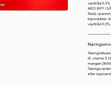
växttråd 0,3%,
Utan tillsat
MED BIFF I SÅS
fläsk), spannmå
En varierad oc
biprodukter. A
växttråd 0,3%,
Näringsinn
Näringstillsats
IE, vitamin E 
mangan (3b503)
Näringsvärde/1
efter öppnande