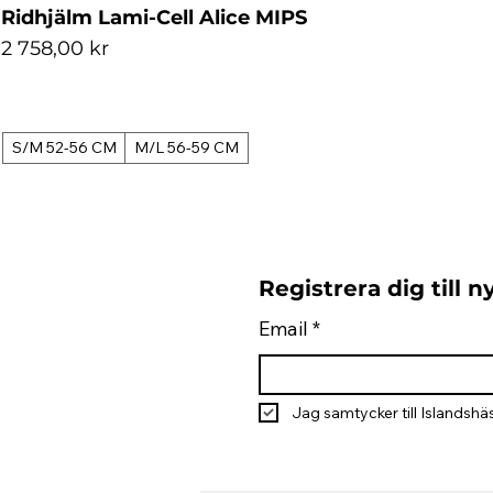
Ridhjälm Lami-Cell Alice MIPS
Pris
2 758,00 kr
S/M 52-56 CM
M/L 56-59 CM
Registrera dig till 
Email
*
Jag samtycker till Islandshäs