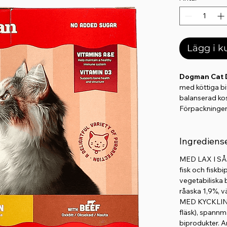
Lägg i 
Dogman Cat D
med köttiga bit
balanserad kos
Förpackningen i
i en smakfull g
med viktiga vi
Ingrediens
allmän hälsa.
Ett välsmakand
MED LAX I SÅS:
fisk och fiskbi
Viktiga egen
vegetabiliska 
12 x 85 g p
råaska 1,9%, v
Smaker: lax
MED KYCKLING 
Köttiga bita
fläsk), spannmå
Berikat med
biprodukter. A
Stödjer im