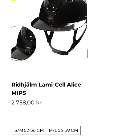
Ridhjälm Lami-Cell Alice
Ridhjälm Lami-Ce
MIPS
MIPS
Pris
Pris
2 758,00 kr
4 488,00 kr
S/M 52-56 CM
M/L 56-59 CM
S/M 52-56 CM