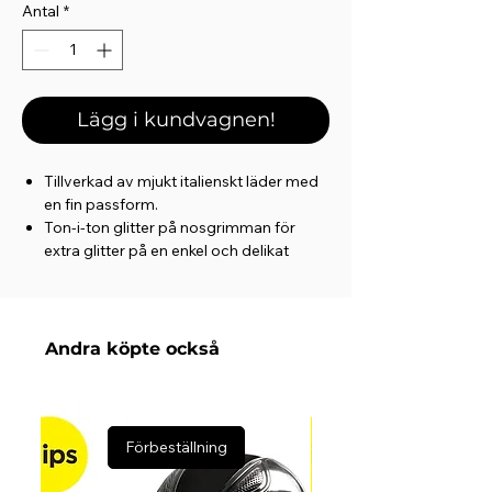
Antal
*
Lägg i kundvagnen!
Tillverkad av mjukt italienskt läder med
en fin passform.
Ton-i-ton glitter på nosgrimman för
extra glitter på en enkel och delikat
lädergrimma.
Anatomiskt format huvudstycke som är
dubbelt justerbart.
Mjukt, runtsytt halsband,
Andra köpte också
förbindningsrem och hakdel på
nosgrimman.
Hårdvara i gunmetall med präglad
hästhuvudlogotyp
Förbeställning
100 % italienskt läder.