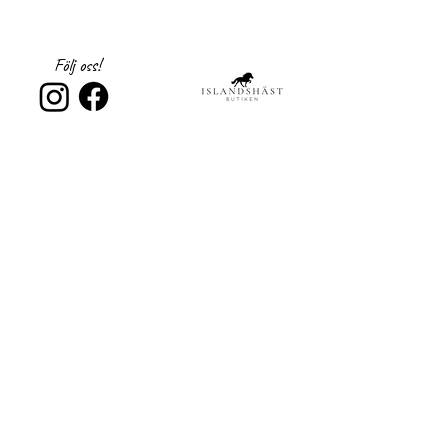
Följ oss!
Registrera dig till 
nyhetsbrev!
Email
*
Subscribe
Jag samtycker till 
Islandshästbutiken 
integritetspolicy 
*