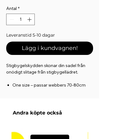
Antal
*
Leveranstid 5-10 dagar
Lägg i kundvagnen!
Stigbygelskydden skonar din sadel från
onödigt slitage från stigbygellädret.
One size – passar webbers 70-80cm
Säljes i par
Skötsel: Maskintvätt i 30°C med milt
tvättmedel
Andra köpte också