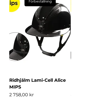
Förbeställning
Ridhjälm Lami-Cell Alice
Ridhjälm Lami-Ce
MIPS
MIPS
Pris
Pris
2 758,00 kr
4 488,00 kr