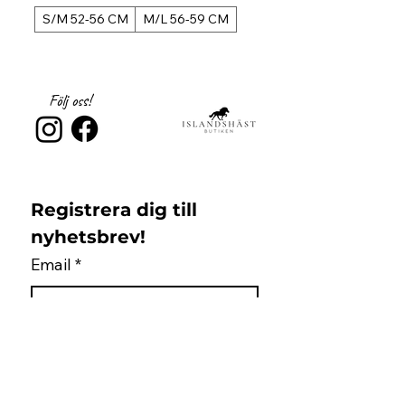
S/M 52-56 CM
M/L 56-59 CM
S/M 52-56 CM
Följ oss!
Registrera dig till 
nyhetsbrev!
Email
*
Subscribe
Jag samtycker till 
Islandshästbutiken 
integritetspolicy 
*