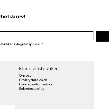
nyhetsbrev!
tbutiken integritetspolicy 
*
Islandshästbutiken
Om oss
Profilryttare 2026
​Företagsinformation
Sekretesspolicy