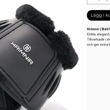
Lägg i 
Hrímnir | Bel
Enkla, elegant
Tillverkade i sl
och ger extra 
Bootsen har
j
prydda med
H
Detaljer:
Tillverkad
Kardborrest
Vikt: ca 17
Höjd: ca 1
Omkrets upp
Omkrets ned