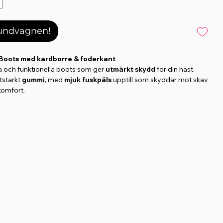
kundvagnen!
l Boots med kardborre & foderkant
a och funktionella boots som ger
utmärkt skydd
för din häst.
itstarkt
gummi
, med
mjuk fuskpäls
upptill som skyddar mot skav
komfort.
usterbar kardborrestängning
för perfekt passform och är
rímnir-logga framtill
för en stilren finish.
e i gummi med mjuk fuskpäls
ängning för enkel justering
7 g per boot
0 cm
till: ca 31 cm (stängd)
till: ca 52 cm (stängd)