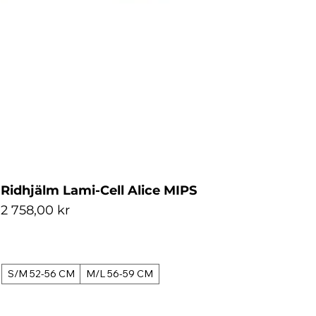
Ridhjälm Lami-Cell Alice MIPS
Pris
2 758,00 kr
S/M 52-56 CM
M/L 56-59 CM