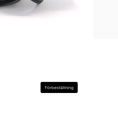
Storlek M
En snygg och p
Förbeställning