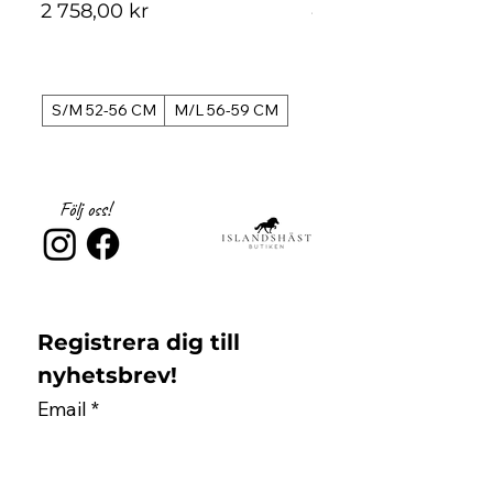
Obs!
Pannbandet på detta huvudlag är
Pris
Pris
2 758,00 kr
4 488,00 kr
fast och kan inte bytas.
S/M 52-56 CM
M/L 56-59 CM
S/M 52-56 CM
Följ oss!
Registrera dig till 
nyhetsbrev!
Email
*