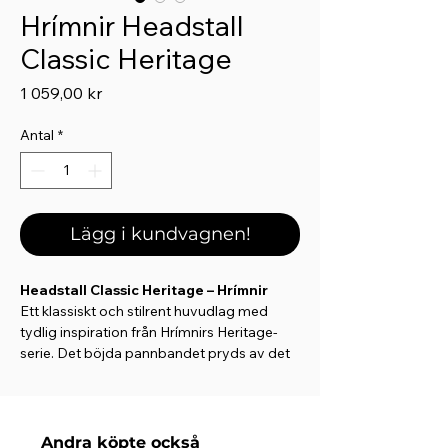
Hrímnir Headstall
Classic Heritage
Pris
1 059,00 kr
Antal
*
Lägg i kundvagnen!
Headstall Classic Heritage – Hrímnir
Ett klassiskt och stilrent huvudlag med
tydlig inspiration från Hrímnirs Heritage-
serie. Det böjda pannbandet pryds av det
karakteristiska vikingamönstret som ger ett
tidlöst och kraftfullt uttryck – perfekt för
islandshästen.
Andra köpte också