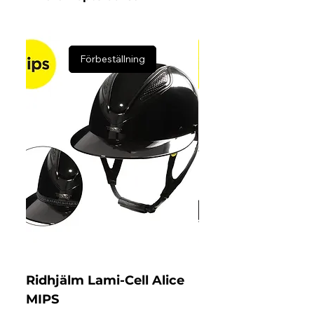
Förbeställning
Ridhjälm Lami-Cell Alice
Ridhjälm Lami-Ce
MIPS
MIPS