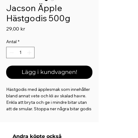
Jacson Äpple
Hästgodis 500g
Pris
29,00 kr
Antal
*
Lägg i kundvagnen!
Hästgodis med äpplesmak som innehåller
bland annat vete och kli av skalad havre.
Enkla att bryta och ge i mindre bitar utan
att de smular. Stoppa ner några bitar godis
i fickan så har du alltid något gott att bjuda
på. Förvaras torrt och svalt.
Andra köpte också