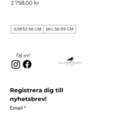
Pris
Pris
2 758,00 kr
4 488,00 kr
S/M 52-56 CM
M/L 56-59 CM
S/M 52-56 CM
Följ oss!
Registrera dig till 
nyhetsbrev!
Email
*