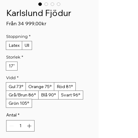
Karlslund Fjödur
Reapris
Från
34 999,00kr
Stoppning
*
Latex
Ull
Storlek
*
17"
Vidd
*
Gul 73°
Orange 75°
Röd 81°
Grå/Brun 86°
Blå 90°
Svart 96°
Grön 105°
Antal
*