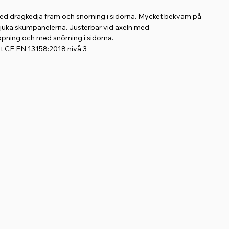
d dragkedja fram och snörning i sidorna. Mycket bekväm på
juka skumpanelerna. Justerbar vid axeln med
pning och med snörning i sidorna.
t CE EN 13158:2018 nivå 3
a 10 dagar