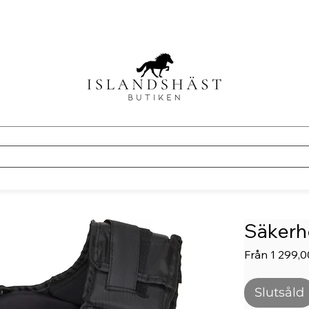
Säkerh
Från
1 299,0
Slutsåld