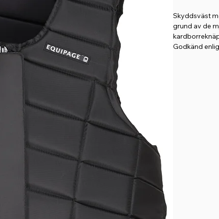
Skyddsväst me
grund av de m
kardborreknäp
Godkänd enlig
Leveranstid c