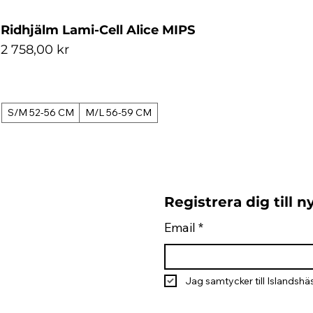
Ridhjälm Lami-Cell Alice MIPS
Pris
2 758,00 kr
S/M 52-56 CM
M/L 56-59 CM
Registrera dig till 
Email
*
Jag samtycker till Islandshäs