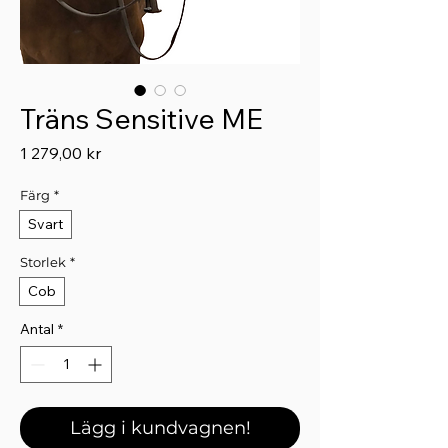
Träns Sensitive ME
Pris
1 279,00 kr
Färg
*
Svart
Storlek
*
Cob
Antal
*
Lägg i kundvagnen!