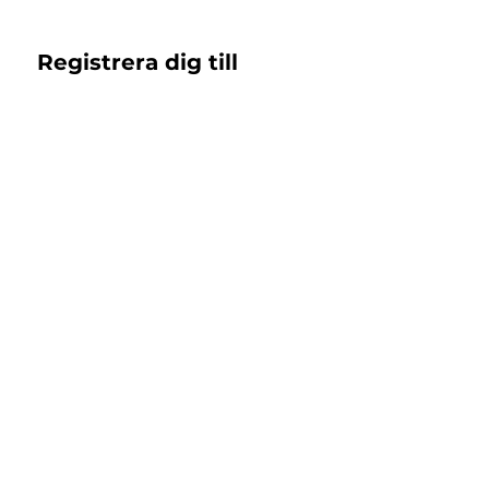
Registrera dig till 
nyhetsbrev!
Email
*
Subscribe
Jag samtycker till 
Islandshästbutiken 
integritetspolicy 
*
Support
Returer & Byten
Registrera retur
Kontakt