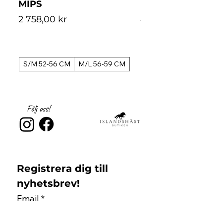
MIPS
MIPS
Pris
Pris
2 758,00 kr
4 488,00 kr
S/M 52-56 CM
M/L 56-59 CM
S/M 52-56 CM
Följ oss!
Registrera dig till 
nyhetsbrev!
Email
*