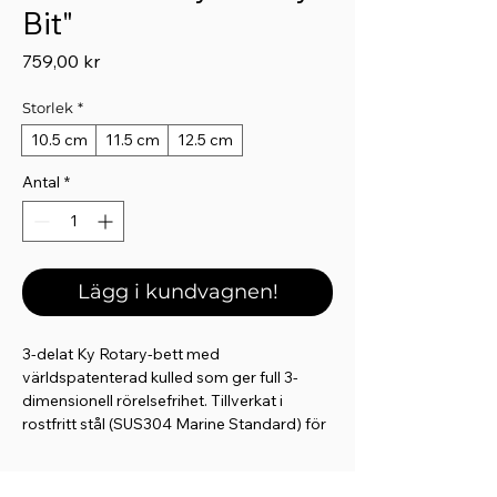
Bit"
Pris
759,00 kr
Storlek
*
10.5 cm
11.5 cm
12.5 cm
Antal
*
Lägg i kundvagnen!
3-delat Ky Rotary-bett med
världspatenterad kulled som ger full 3-
dimensionell rörelsefrihet. Tillverkat i
rostfritt stål (SUS304 Marine Standard) för
optimal hållbarhet och
korrosionsbeständighet. Den unika
konstruktionen möjliggör oberoende