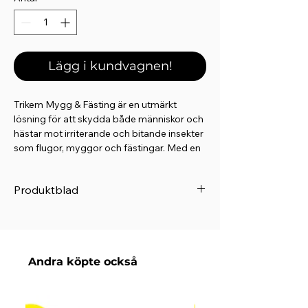
Lägg i kundvagnen!
Trikem Mygg & Fästing är en utmärkt
lösning för att skydda både människor och
hästar mot irriterande och bitande insekter
som flugor, myggor och fästingar. Med en
aktiv ingrediens på 20% Icaridin erbjuder
produkten ett långvarigt skydd på upp till
Produktblad
24 timmar.
Produktblad
Den ofärgade vätskan är skonsam mot
utrustning och innehåller propylenglykol,
vilket hjälper till att motverka uttorkning av
Andra köpte också
huden. Dessutom har Trikem Mygg &
Fästing låg toxicitet och en minimal
påverkan på miljön, vilket gör den till ett
ansvarsfullt val.