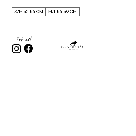
S/M 52-56 CM
M/L 56-59 CM
S/M 52-56 CM
Följ oss!
Registrera dig till 
nyhetsbrev!
Email
*
Subscribe
Jag samtycker till 
Islandshästbutiken 