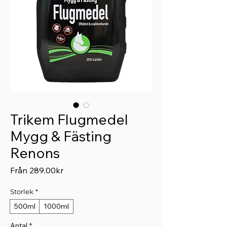
Trikem Flugmedel
Mygg & Fästing
Renons
Reapris
Från
289,00kr
Storlek
*
500ml
1000ml
Antal
*