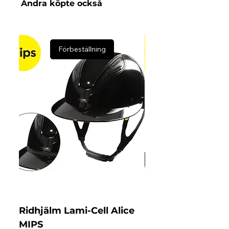
Andra köpte också
Förbeställning
Ridhjälm Lami-Cell Alice
Ridhjälm Lami-Ce
MIPS
MIPS