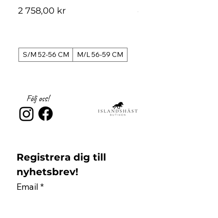
Pris
Pris
2 758,00 kr
4 488,00 kr
S/M 52-56 CM
M/L 56-59 CM
S/M 52-56 CM
Följ oss!
Registrera dig till 
nyhetsbrev!
Email
*