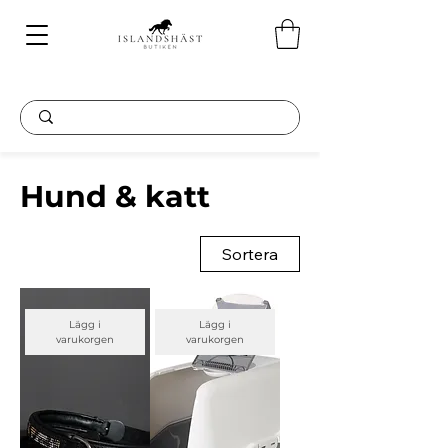
Hund & katt
Sortera
Lägg i
Lägg i
varukorgen
varukorgen