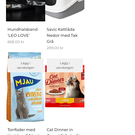
Hundhalsband
Savic Kattlåda
'LEO LOVE'
Nestor med Tak
Grå
Pris
668,00 kr
Pris
289,00 kr
Lägg i
Lägg i
varukorgen
varukorgen
Torrfoder med
Cat Dinner in