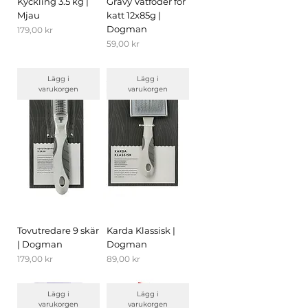
Kyckling 3.5 kg |
Gravy Våtfoder för
Mjau
katt 12x85g |
Dogman
Pris
179,00 kr
Pris
59,00 kr
Lägg i
Lägg i
varukorgen
varukorgen
Tovutredare 9 skär
Karda Klassisk |
| Dogman
Dogman
Pris
Pris
179,00 kr
89,00 kr
Lägg i
Lägg i
varukorgen
varukorgen