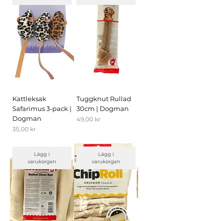
Kattleksak
Tuggknut Rullad
Safarimus 3-pack |
30cm | Dogman
Dogman
Pris
49,00 kr
Pris
35,00 kr
Lägg i
Lägg i
varukorgen
varukorgen