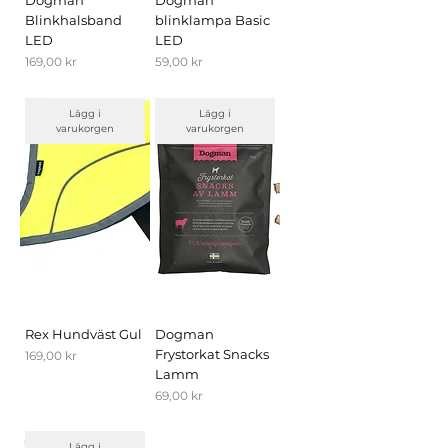
Dogman
Dogman
Blinkhalsband
blinklampa Basic
LED
LED
Pris
Pris
169,00 kr
59,00 kr
Lägg i
Lägg i
varukorgen
varukorgen
Rex Hundväst Gul
Dogman
Frystorkat Snacks
Pris
169,00 kr
Lamm
Pris
69,00 kr
Lägg i