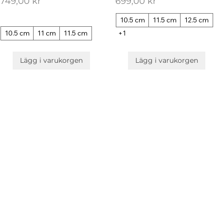
Pris
Pris
749,00 kr
699,00 kr
10.5 cm
11.5 cm
12.5 cm
10.5 cm
11 cm
11.5 cm
+1
Lägg i varukorgen
Lägg i varukorgen