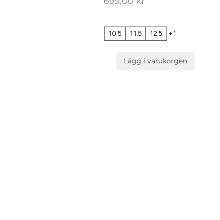
Pris
699,00 kr
10.5
11.5
12.5
+1
Lägg i varukorgen