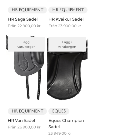
HR Equipment
HR Equipment
HR Saga Sadel
HR Kveikur Sadel
Reapris
Reapris
Från
22 900,00 kr
Från
23 900,00 kr
Lägg i
Lägg i
varukorgen
varukorgen
HR Equipment
EQUES
HR Von Sadel
Eques Champion
Sadel
Reapris
Från
26 900,00 kr
Pris
23 949,00 kr