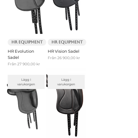
HR Equipment
HR Equipment
HR Evolution
HR Vision Sadel
Sadel
Reapris
Från
26 900,00 kr
Reapris
Från
27 900,00 kr
Lägg i
Lägg i
varukorgen
varukorgen