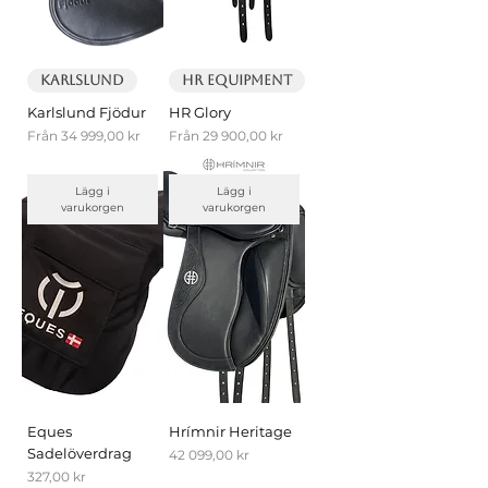
Karlslund
HR Equipment
Karlslund Fjödur
HR Glory
Reapris
Reapris
Från
34 999,00 kr
Från
29 900,00 kr
Lägg i
Lägg i
varukorgen
varukorgen
Eques
Hrímnir Heritage
Sadelöverdrag
Pris
42 099,00 kr
Pris
327,00 kr