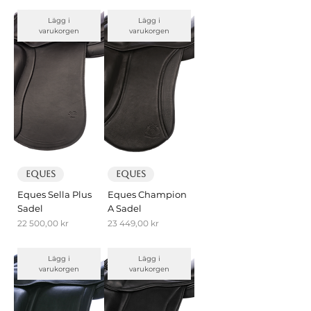
Lägg i
Lägg i
varukorgen
varukorgen
EQUES
EQUES
Eques Sella Plus
Eques Champion
Sadel
A Sadel
Pris
Pris
22 500,00 kr
23 449,00 kr
Lägg i
Lägg i
varukorgen
varukorgen