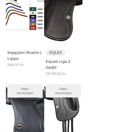
Koppjärn Rivello |
EQUES
Lippo
Eques Liga 2
Pris
568,00 kr
Sadel
Pris
28 199,00 kr
Lägg i
Lägg i
varukorgen
varukorgen