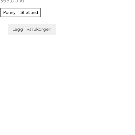
Pris
399,00 kr
Ponny
Shetland
Lägg i varukorgen