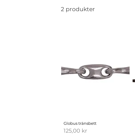
2 produkter
Globus tränsbett
Pris
125,00 kr