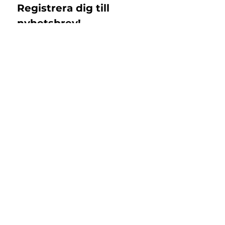
Registrera dig till 
nyhetsbrev!
Email
*
Subscribe
Jag samtycker till 
Islandshästbutiken 
integritetspolicy 
*
Support
Returer & Byten
Registrera retur
Kontakt
FAQ