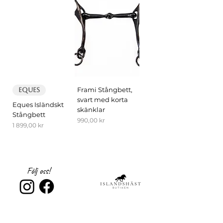
Frami Stångbett,
EQUES
svart med korta
Eques Isländskt
skänklar
Stångbett
Pris
990,00 kr
Pris
1 899,00 kr
Följ oss!