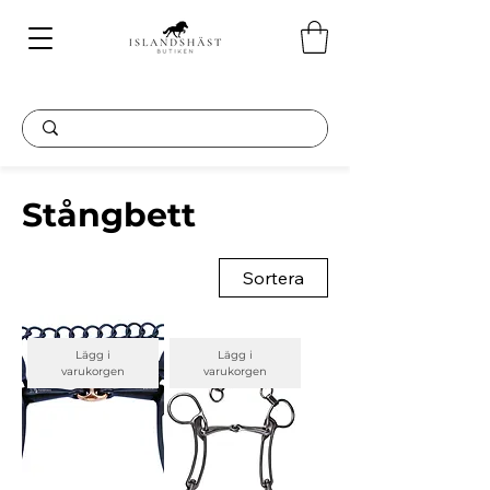
Stångbett
Sortera
Lägg i
Lägg i
varukorgen
varukorgen