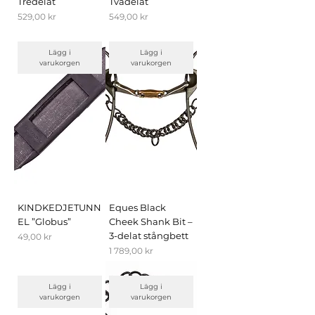
Tredelat
Tvådelat
Pris
Pris
529,00 kr
549,00 kr
Lägg i
Lägg i
varukorgen
varukorgen
KINDKEDJETUNN
Eques Black
EL ”Globus”
Cheek Shank Bit –
3-delat stångbett
Pris
49,00 kr
Pris
1 789,00 kr
Lägg i
Lägg i
varukorgen
varukorgen