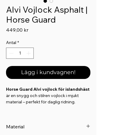
Alvi Vojlock Asphalt |
Horse Guard
Pris
449,00 kr
Antal
*
Lägg i kundvagnen!
Horse Guard Alvi vojlock för islandshäst
är en snygg och stilren vojlock i mjukt
material – perfekt för daglig ridning.
Den enkla designen ger ett tidlöst uttryck,
medan den vävda, tonade logotypen vid
Material
sadelgjorden ger en diskret och elegant
detalj. Insidan är utrustad med