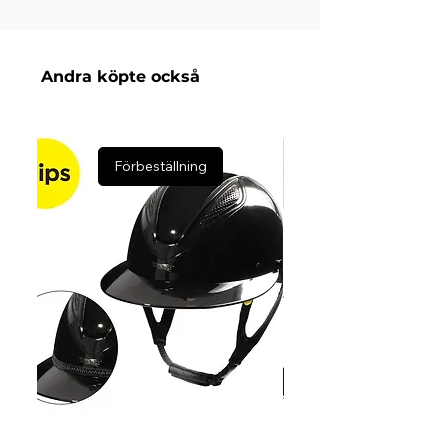
Shell: 100 % Polyester Foam: 10 mm Foam
fukttransporterande Coolmax-foder som
Filling: 100 % Polyester filling. 200 G Lining:
andas och hjälper till att hålla hästen torr.
100 % Polyester Coolmax
Den ventilerande 3D-meshen längs
Andra köpte också
ryggraden bidrar till god luftcirkulation och
ökad komfort.
Viktiga egenskaper:
Anpassad för islandshäst
Förbeställning
Mjukt och behagligt yttertyg
Enkel och stilren design
Vävd tonad logotyp vid sadelgjorden
Coolmax-foder med god
andningsförmåga
3D-mesh längs ryggraden för
ventilation
Färg: Asphalt