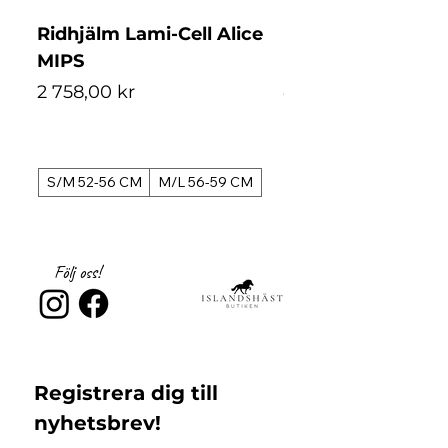
Ridhjälm Lami-Cell Alice
Ridhjälm Lami-Ce
MIPS
MIPS
Pris
Pris
2 758,00 kr
4 488,00 kr
S/M 52-56 CM
M/L 56-59 CM
S/M 52-56 CM
Följ oss!
Registrera dig till 
nyhetsbrev!