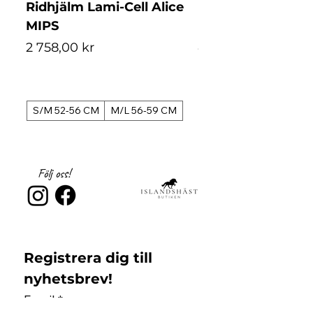
Ridhjälm Lami-Cell Alice
Ridhjälm Lami-Ce
MIPS
MIPS
Pris
Pris
2 758,00 kr
4 488,00 kr
S/M 52-56 CM
M/L 56-59 CM
S/M 52-56 CM
Följ oss!
Registrera dig till 
nyhetsbrev!
Email
*