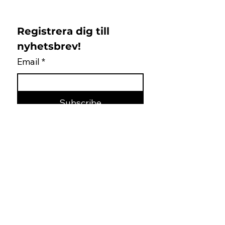
Registrera dig till 
nyhetsbrev!
Email
*
Subscribe
Jag samtycker till 
Islandshästbutiken 
integritetspolicy 
*
Support
Returer & Byten
Registrera retur
Kontakt