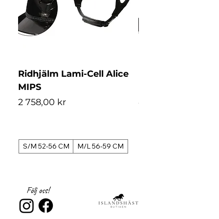
Ridhjälm Lami-Cell Alice
Ridhjälm Lami-Ce
MIPS
MIPS
Pris
Pris
2 758,00 kr
4 488,00 kr
S/M 52-56 CM
M/L 56-59 CM
S/M 52-56 CM
Följ oss!