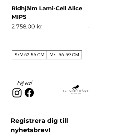
Ridhjälm Lami-Cell Alice
Ridhjälm Lami-Ce
MIPS
MIPS
Pris
Pris
2 758,00 kr
4 488,00 kr
S/M 52-56 CM
M/L 56-59 CM
S/M 52-56 CM
Följ oss!
Registrera dig till 
nyhetsbrev!
Email
*