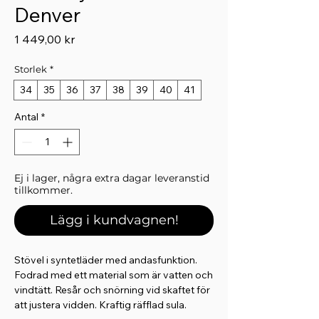
Denver
Pris
1 449,00 kr
Storlek
*
34
35
36
37
38
39
40
41
Antal
*
Ej i lager, några extra dagar leveranstid
tillkommer.
Lägg i kundvagnen!
Stövel i syntetläder med andasfunktion.
Fodrad med ett material som är vatten och
vindtätt. Resår och snörning vid skaftet för
att justera vidden. Kraftig räfflad sula.