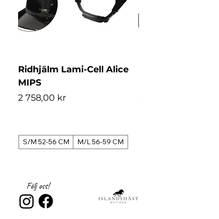
originaliteten bär Equos Auroras signatur,
vilket gör 'Astralis' till ett verkligt speciellt
plagg.
Ridhjälm Lami-Cell Alice
Ridhjälm Lami-Ce
MIPS
MIPS
Pris
Pris
2 758,00 kr
4 488,00 kr
S/M 52-56 CM
M/L 56-59 CM
S/M 52-56 CM
Följ oss!