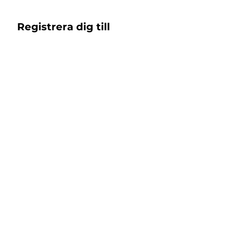
Registrera dig till 
nyhetsbrev!
Email
*
Subscribe
Jag samtycker till 
Islandshästbutiken 
integritetspolicy 
*
Support
Returer & Byten
Registrera retur
Kontakt