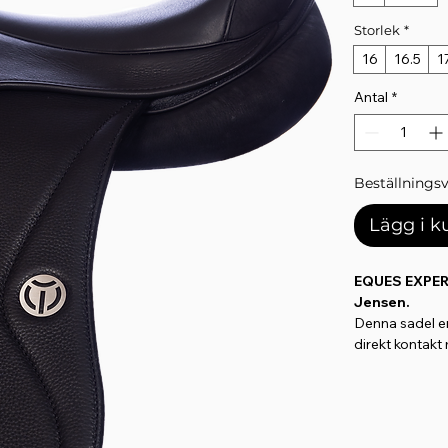
Storlek
*
16
16.5
1
Antal
*
Beställningsv
Lägg i 
EQUES EXPERT
Jensen.
Denna sadel e
direkt kontakt
som inte stör k
Byggd på en B
en justerbar b