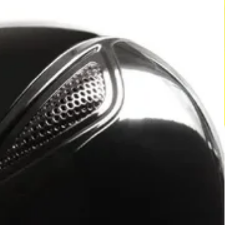
lade framkammen ger rörelsefrihet för hästens axlar, den breda
ihet för musklerna runt hästens ryggrad, och de välvda
r en otroligt nära kontakt med hästen.
ntakt gör
Expert
till det perfekta valet i situationer där du behöver
n sin bästa sida, till exempel vid tävlingar eller avelsvisningar.
ngsvis är
Expert
designad för tävling, men den är också idealisk
m föredrar en nära kontakt med hästen.
er Jensen