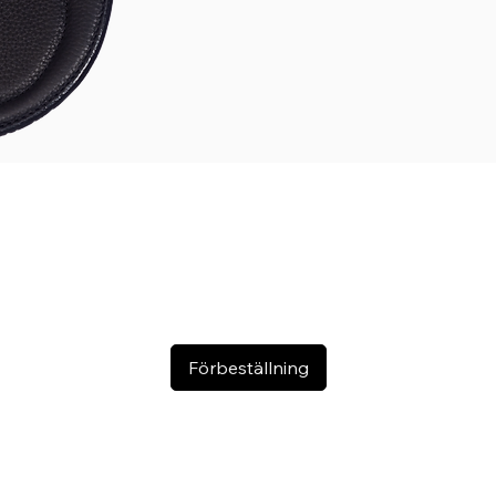
passa din häst
Välj bland 7 ol
Tillverkad 
Färg: Svart
Sadelskydd
Storlekar: 16
Paneler (bos
OBS! Tas enda
Vid beställnin
preliminär le
Rasmus Møll
Förbeställning
Expert
är utru
har utvecklat o
utan att störa
sitter i sadeln
Det är svårt a
Sadeln är byg