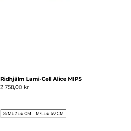
Ridhjälm Lami-Cell Alice MIPS
Pris
2 758,00 kr
S/M 52-56 CM
M/L 56-59 CM