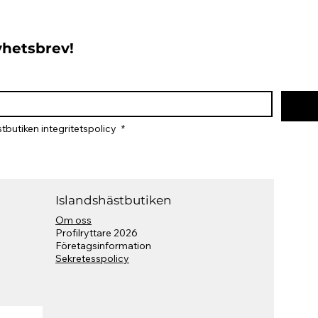
nyhetsbrev!
tbutiken integritetspolicy 
*
Islandshästbutiken
Om oss
Profilryttare 2026
​Företagsinformation
Sekretesspolicy