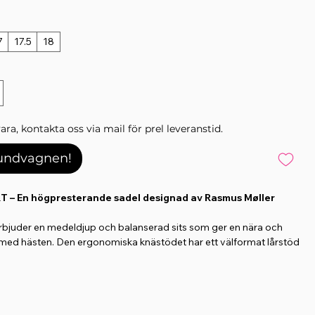
7
17.5
18
ara, kontakta oss via mail för prel leveranstid.
kundvagnen!
 – En högpresterande sadel designad av Rasmus Møller
rbjuder en medeldjup och balanserad sits som ger en nära och
 med hästen. Den ergonomiska knästödet har ett välformat lårstöd
näet, vilket ger en stabil och korrekt position för ryttaren.
-bom, erbjuder denna sadel både komfort och funktion. Den har
omvidd (24A-30A), och koppjärnet kan enkelt bytas ut för att