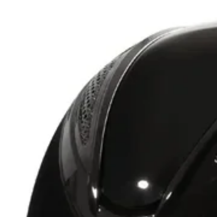
den framåtvink
kanalen ger fr
bomdelarna ge
Denna nära ko
visa hästen frå
Sammanfattni
för ryttare so
– Rasmus Møll