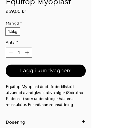
Equitop Myoplast
Pris
859,00 kr
Mängd
*
1.5kg
Antal
*
Lägg i kundvagnen!
Equitop Myoplast är ett fodertillskott
utvunnet av högkvalitativa alger (Spirulina
Platensis) som understödjer hästens
muskulatur. En unik sammansättning
bestående av 18 olika aminosyror.
Används under perioder av intensiv
Dosering
träning, under växtperioder, till avelsston,