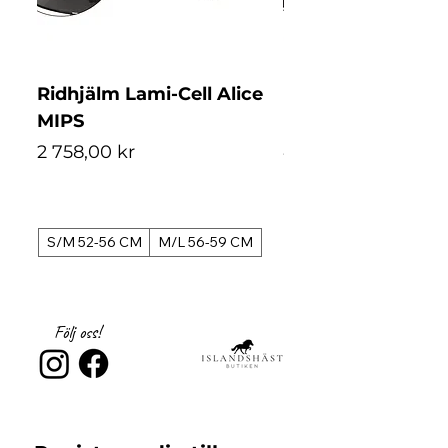
Ridhjälm Lami-Cell Alice
Ridhjälm Lami-Ce
MIPS
MIPS
Pris
Pris
2 758,00 kr
4 488,00 kr
S/M 52-56 CM
M/L 56-59 CM
S/M 52-56 CM
Följ oss!