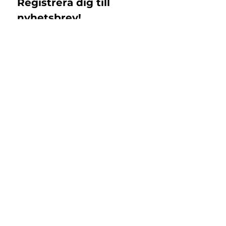
Registrera dig till 
nyhetsbrev!
Email
*
Subscribe
Jag samtycker till 
Islandshästbutiken 
integritetspolicy 
*
Support
Returer & Byten
Registrera retur
Kontakt
FAQ