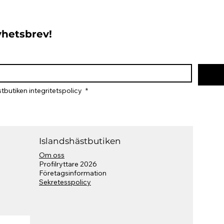
nyhetsbrev!
tbutiken integritetspolicy 
*
Islandshästbutiken
Om oss
Profilryttare 2026
​Företagsinformation
Sekretesspolicy