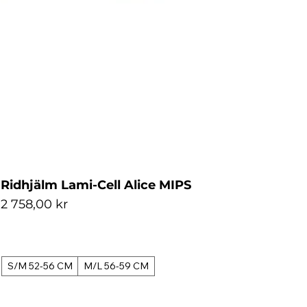
Ridhjälm Lami-Cell Alice MIPS
Pris
2 758,00 kr
S/M 52-56 CM
M/L 56-59 CM