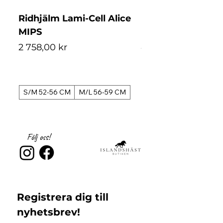
Ridhjälm Lami-Cell Alice
Ridhjälm Lami-Ce
MIPS
MIPS
Pris
Pris
2 758,00 kr
4 488,00 kr
S/M 52-56 CM
M/L 56-59 CM
S/M 52-56 CM
Följ oss!
Registrera dig till 
nyhetsbrev!