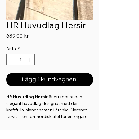
HR Huvudlag Hersir
Pris
689,00 kr
Antal
*
Lägg i kundvagnen!
HR Huvudlag Hersir
är ett robust och
elegant huvudlag designat med den
kraftfulla islandshästen i åtanke. Namnet
Hersir
– en fornnordisk titel för en krigare
och ledare – speglar huvudlagets uttryck
av styrka, funktion och klassisk stil.