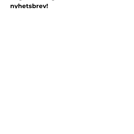
nyhetsbrev!
Email
*
Subscribe
Jag samtycker till 
Islandshästbutiken 
integritetspolicy 
*
Support
Returer & Byten
Registrera retur
Kontakt
FAQ