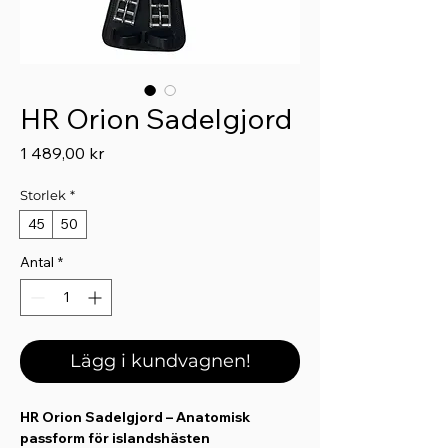
HR Orion Sadelgjord
Pris
1 489,00 kr
Storlek
*
45
50
Antal
*
Lägg i kundvagnen!
HR Orion Sadelgjord – Anatomisk
passform för islandshästen