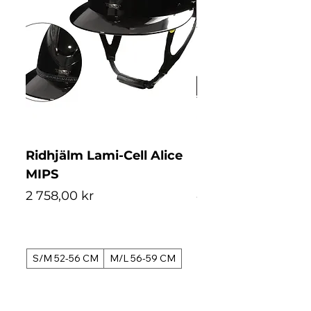
Ridhjälm Lami-Cell Alice
Ridhjälm Lami-Ce
MIPS
MIPS
Pris
Pris
2 758,00 kr
4 488,00 kr
S/M 52-56 CM
M/L 56-59 CM
S/M 52-56 CM