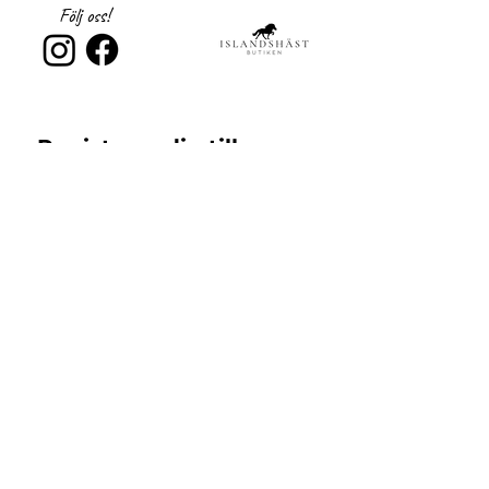
Följ oss!
Registrera dig till 
nyhetsbrev!
Email
*
Subscribe
Jag samtycker till 
Islandshästbutiken 
integritetspolicy 
*
Support