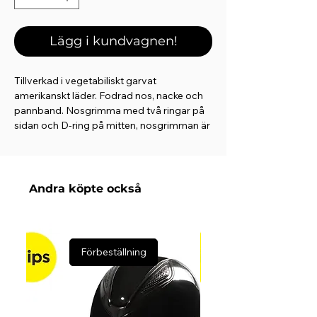
Lägg i kundvagnen!
Tillverkad i vegetabiliskt garvat
amerikanskt läder. Fodrad nos, nacke och
pannband. Nosgrimma med två ringar på
sidan och D-ring på mitten, nosgrimman är
utan järn som är snällare mot hästen.
Samtliga beslag är rostfria och skyddade
med läder mot hästen.
Andra köpte också
Förbeställning