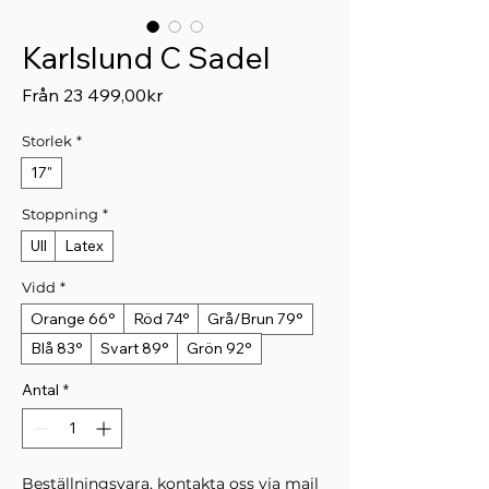
Karlslund C Sadel
Reapris
Från
23 499,00kr
Storlek
*
17"
Stoppning
*
Ull
Latex
Vidd
*
Orange 66°
Röd 74°
Grå/Brun 79°
Blå 83°
Svart 89°
Grön 92°
Antal
*
Beställningsvara, kontakta oss via mail