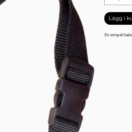
Lägg i 
En simpel halsr