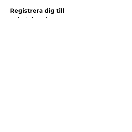
Registrera dig till 
nyhetsbrev!
Email
*
Subscribe
Jag samtycker till 
Islandshästbutiken 
integritetspolicy 
*
Support
Returer & Byten
Registrera retur
Kontakt
FAQ