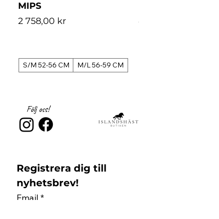
MIPS
MIPS
Pris
Pris
2 758,00 kr
4 488,00 kr
S/M 52-56 CM
M/L 56-59 CM
S/M 52-56 CM
Följ oss!
Registrera dig till 
nyhetsbrev!
Email
*