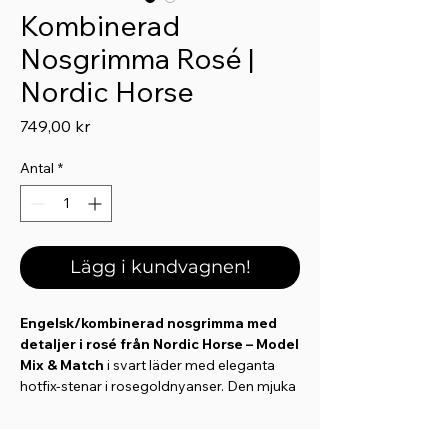
Kombinerad
Nosgrimma Rosé |
Nordic Horse
Pris
749,00 kr
Antal
*
Lägg i kundvagnen!
Engelsk/kombinerad nosgrimma med
detaljer i rosé från Nordic Horse – Model
Mix & Match
i svart läder med eleganta
hotfix-stenar i rosegoldnyanser. Den mjuka
vadderingen över nosryggen ger extra
komfort och jämn tryckfördelning.