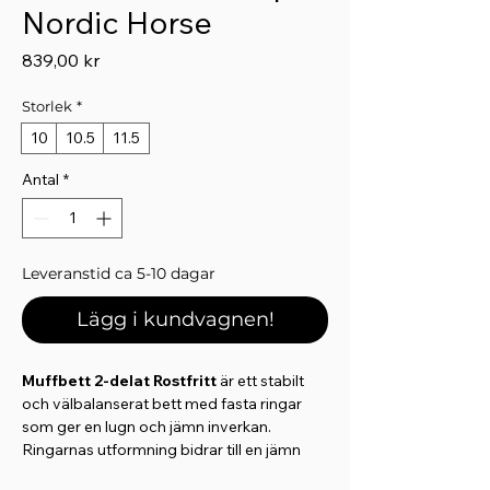
Nordic Horse
Pris
839,00 kr
Storlek
*
10
10.5
11.5
Antal
*
Leveranstid ca 5-10 dagar
Lägg i kundvagnen!
Muffbett 2-delat Rostfritt
är ett stabilt
och välbalanserat bett med fasta ringar
som ger en lugn och jämn inverkan.
Ringarnas utformning bidrar till en jämn
fördelning av tygeltrycket och en stabil