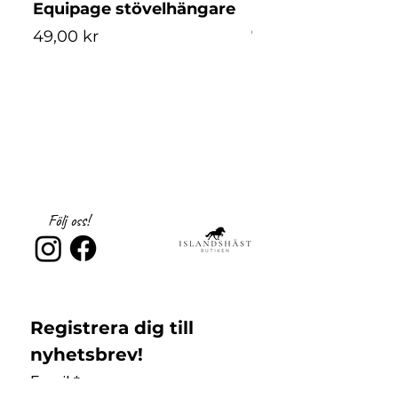
Equipage stövelhängare
Equipage stövelk
Pris
Pris
49,00 kr
79,00 kr
Följ oss!
Registrera dig till 
nyhetsbrev!
Email
*