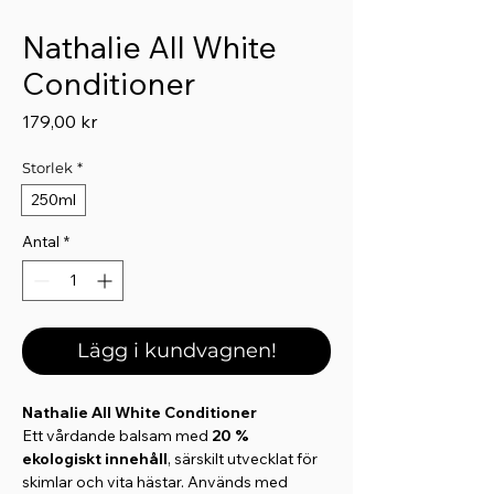
Nathalie All White
Conditioner
Pris
179,00 kr
Storlek
*
250ml
Antal
*
Lägg i kundvagnen!
Nathalie All White Conditioner
Ett vårdande balsam med
20 %
ekologiskt innehåll
, särskilt utvecklat för
skimlar och vita hästar. Används med