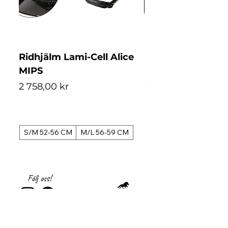
Ridhjälm Lami-Cell Alice
Ridhjälm Lami-Ce
MIPS
MIPS
Pris
Pris
2 758,00 kr
4 488,00 kr
S/M 52-56 CM
M/L 56-59 CM
S/M 52-56 CM
Följ oss!