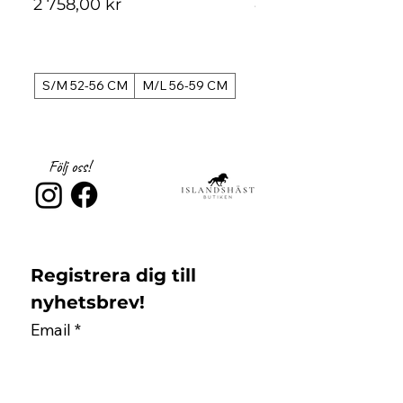
Pris
Pris
2 758,00 kr
4 488,00 kr
S/M 52-56 CM
M/L 56-59 CM
S/M 52-56 CM
Följ oss!
Registrera dig till 
nyhetsbrev!
Email
*