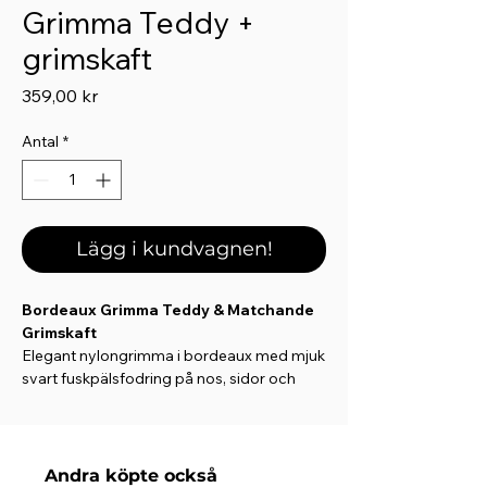
Grimma Teddy +
grimskaft
Pris
359,00 kr
Antal
*
Lägg i kundvagnen!
Bordeaux Grimma Teddy & Matchande
Grimskaft
Elegant nylongrimma i bordeaux med mjuk
svart fuskpälsfodring på nos, sidor och
nackstycke – skonsam mot hästens hud
och extra bekväm i vardagen. Grimman är
justerbar på båda sidor av nackstycket
samt under nosen för optimal passform.
Andra köpte också