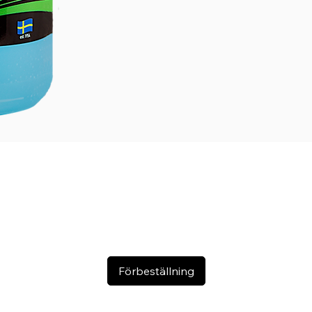
Kan användas
Endast för utv
Hållbarhet & 
Hållbarhet
Förvaras i
Tvätta hän
Undvik kont
Förvaras oå
Förbeställning