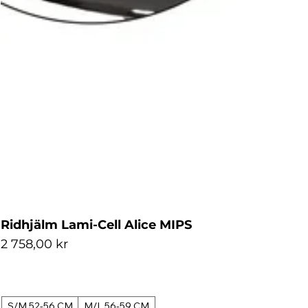
Ridhjälm Lami-Cell Alice MIPS
Pris
2 758,00 kr
S/M 52-56 CM
M/L 56-59 CM