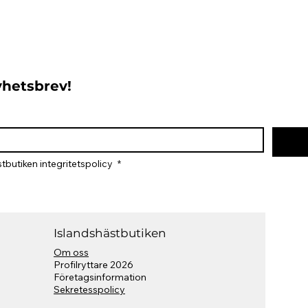
nyhetsbrev!
tbutiken integritetspolicy 
*
Islandshästbutiken
Om oss
Profilryttare 2026
​Företagsinformation
Sekretesspolicy