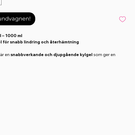
kundvagnen!
l – 1000 ml
el för snabb lindring och återhämtning
 är en
snabbverkande och djupgående kylgel
som ger en
lande effekt
. Kylan bidrar till att
lindra tillfällig smärta
och
genomströmningen
till ansträngd eller skadad vävnad, vilket kan
llnad och inflammation
.
fördel på
inflammerade områden, svullnader eller efter hård
g
, samt i
förebyggande syfte
på utsatta
leder, senor och
terhämtande liniment
efter träning eller tävling.
ns:
0 timmar
tsatta områden efter ansträngning, exempelvis leder, senor eller