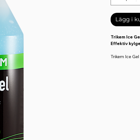
Lägg i 
Trikem Ice Ge
Effektiv kylg
Trikem Ice Gel
omedelbar ky
minska blod
motverka svu
Används med 
ansträngnin
ligament
.
Perfekt som
å
Tävlingskare
Användning
Applicera på u
ligament.