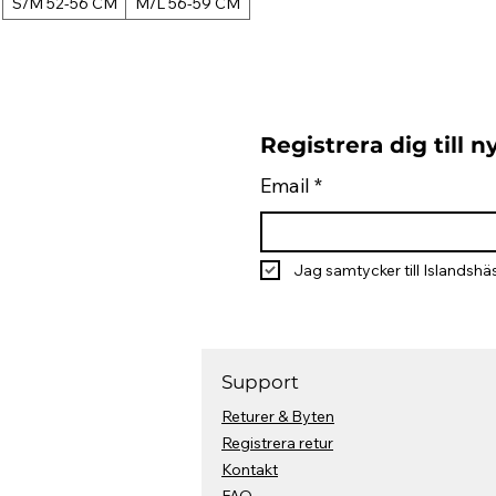
S/M 52-56 CM
M/L 56-59 CM
Registrera dig till 
Email
*
Jag samtycker till Islandshäs
Support
Returer & Byten
Registrera retur
Kontakt
FAQ