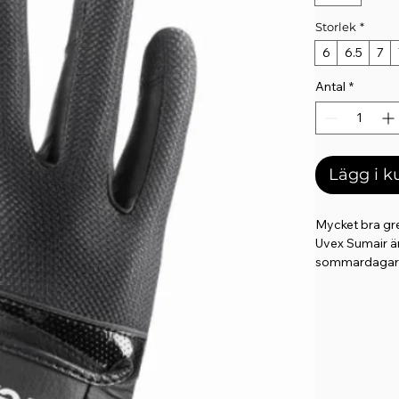
Storlek
*
6
6.5
7
Antal
*
Lägg i 
Mycket bra gre
Uvex Sumair är
sommardagar d
Fukt, varma hä
Det mycket sli
material för m
handen transpo
ventilation. S
utseende. Glän