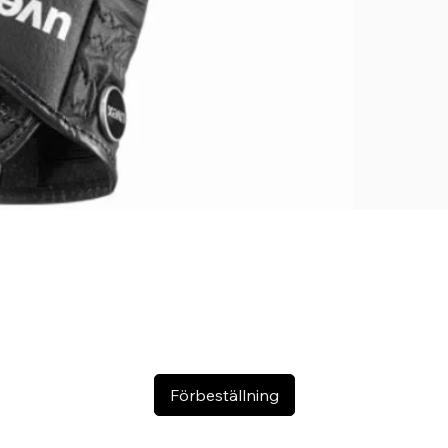
färgvariatione
en varm somm
Förbeställning