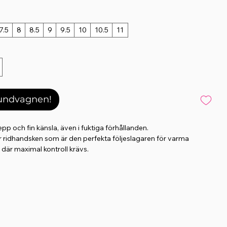
7.5
8
8.5
9
9.5
10
10.5
11
kundvagnen!
pp och fin känsla, även i fuktiga förhållanden.
 ridhandsken som är den perfekta följeslagaren för varma
är maximal kontroll krävs.
nder, hala tyglar - det är precis vad Sumair handskar är gjorda för!
tstarka insidan av handsken består av halksäkert och slitstarkt PU-
aximal grepp och fin tygelkänsla. Mesh-nätet på baksidan av
rterar snabbt fukt utåt och säkerställer därmed optimal
ammansättningen av mycket funktionella material skapar unikt
sande syntetiskt läder, PU och mesh ger handsken i alla