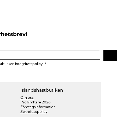
nyhetsbrev!
tbutiken integritetspolicy 
*
Islandshästbutiken
Om oss
Profilryttare 2026
​Företagsinformation
Sekretesspolicy