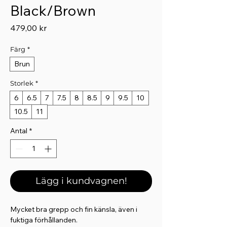
Black/Brown
Pris
479,00 kr
Färg
*
Brun
Storlek
*
6
6.5
7
7.5
8
8.5
9
9.5
10
10.5
11
Antal
*
Lägg i kundvagnen!
Mycket bra grepp och fin känsla, även i
fuktiga förhållanden.