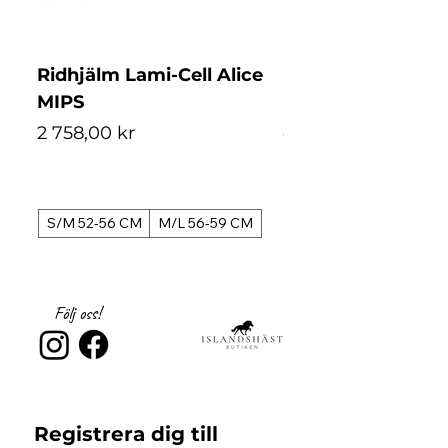
Ridhjälm Lami-Cell Alice
Ridhjälm Lami-Ce
MIPS
MIPS
Pris
Pris
2 758,00 kr
4 488,00 kr
S/M 52-56 CM
M/L 56-59 CM
S/M 52-56 CM
Följ oss!
Registrera dig till 