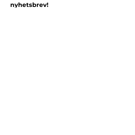
nyhetsbrev!
Email
*
Subscribe
Jag samtycker till 
Islandshästbutiken 
integritetspolicy 
*
Support
Returer & Byten
Registrera retur
Kontakt
FAQ