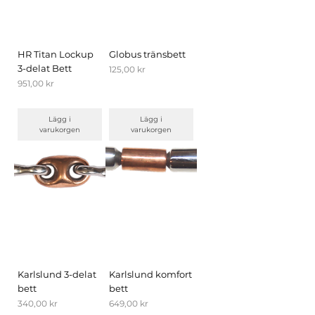
HR Titan Lockup
Globus tränsbett
3-delat Bett
Pris
125,00 kr
Pris
951,00 kr
Lägg i
Lägg i
varukorgen
varukorgen
Karlslund 3-delat
Karlslund komfort
bett
bett
Pris
Pris
340,00 kr
649,00 kr