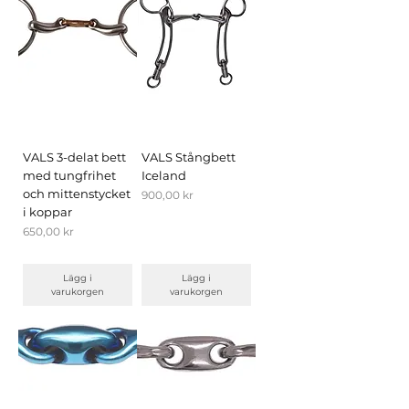
VALS 3-delat bett
VALS Stångbett
med tungfrihet
Iceland
och mittenstycket
Pris
900,00 kr
i koppar
Pris
650,00 kr
Lägg i
Lägg i
varukorgen
varukorgen