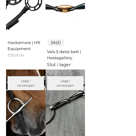
Hackamore | HR
Sale!
Equipment
Vals 3-delat bett |
Pris
725,00 kr
Hestagallery
Slut i lager
Lägg i
Lägg i
varukorgen
varukorgen