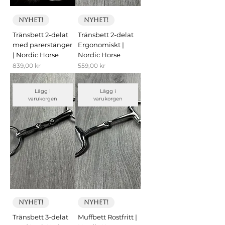
Nyhet!
Nyhet!
Tränsbett 2-delat
Tränsbett 2-delat
med parerstänger
Ergonomiskt |
| Nordic Horse
Nordic Horse
Pris
Pris
839,00 kr
559,00 kr
Lägg i
Lägg i
varukorgen
varukorgen
Nyhet!
Nyhet!
Tränsbett 3-delat
Muffbett Rostfritt |