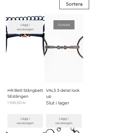
Sortera
Lägg i
Slutsåld
varukorgen
HR Bett Stångbett
VALS 3-delat lock
SEstången
up
Slut i lager
Pris
1 590,00 kr
Lägg i
Lägg i
varukorgen
varukorgen