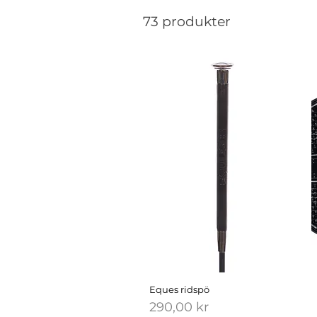
73 produkter
Eques ridspö
Pris
290,00 kr