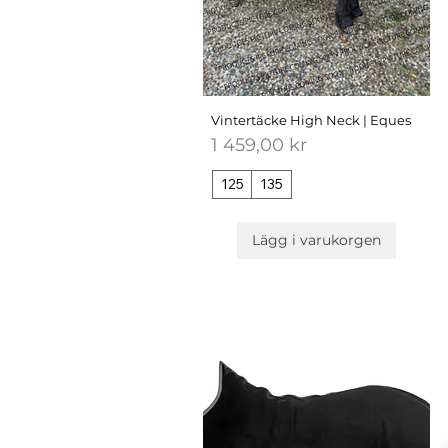
Vintertäcke High Neck | Eques
Pris
1 459,00 kr
125
135
Lägg i varukorgen