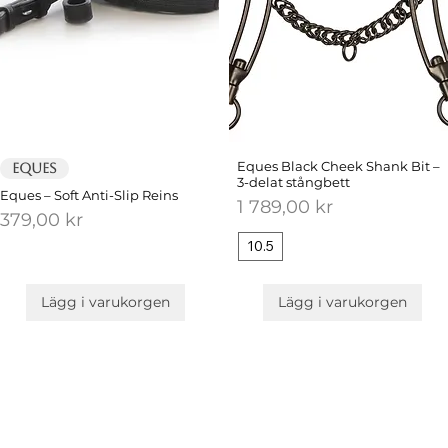
Eques Black Cheek Shank Bit –
EQUES
3-delat stångbett
Eques – Soft Anti-Slip Reins
Pris
1 789,00 kr
Pris
379,00 kr
10.5
Lägg i varukorgen
Lägg i varukorgen