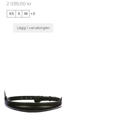
Pris
2 039,00 kr
XS
S
M
+3
Lägg i varukorgen