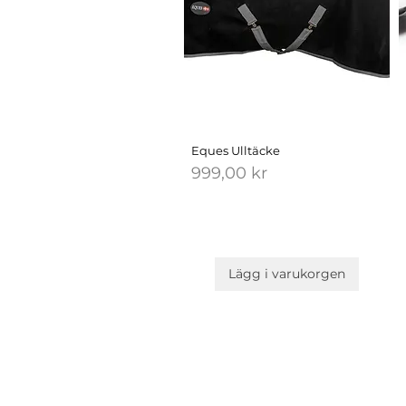
Eques Ulltäcke
Pris
999,00 kr
Lägg i varukorgen