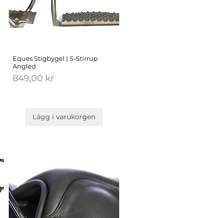
Eques Stigbygel | S-Stirrup
Angled
Pris
849,00 kr
Lägg i varukorgen