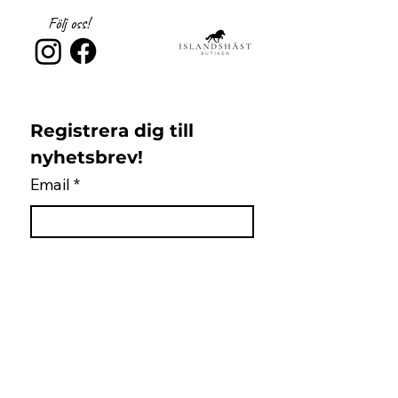
Följ oss!
Registrera dig till 
nyhetsbrev!
Email
*
Subscribe
Jag samtycker till 
Islandshästbutiken 
integritetspolicy 
*