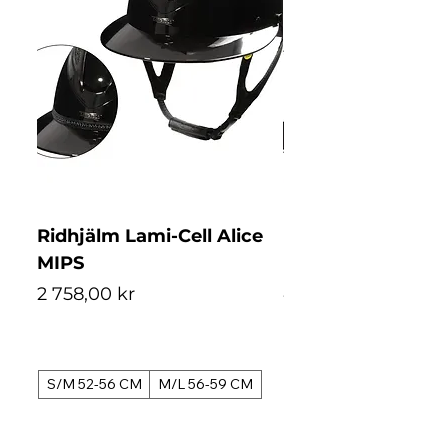
Ridhjälm Lami-Cell Alice
Ridhjälm Lami-Ce
MIPS
MIPS
Pris
Pris
2 758,00 kr
4 488,00 kr
S/M 52-56 CM
M/L 56-59 CM
S/M 52-56 CM