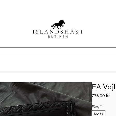
EA Voj
Pri
778,00 kr
Färg
*
Moss