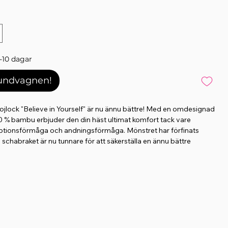
-10 dagar
kundvagnen!
ojlock "Believe in Yourself" är nu ännu bättre! Med en omdesignad
0 % bambu erbjuder den din häst ultimat komfort tack vare
ptionsförmåga och andningsförmåga. Mönstret har förfinats
h schabraket är nu tunnare för att säkerställa en ännu bättre
 sadeln. Det slående glittriga tyget ger en touch av glamour och
 glittrande utseende. Gjord och sadelöglor, tillsammans med extra
schabraket säkert på plats. Det fina dekorativa snöret och Equos
iet kompletterar designen elegant. Bambumaterialet, med sina
e egenskaper, är perfekt för alla årstider – svalkande på
värmande på vintern. Det har också snabbtorkande,
rande och antibakteriella egenskaper.