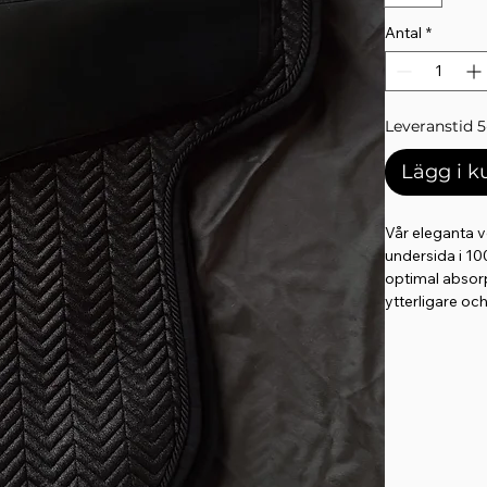
Antal
*
Leveranstid 5
Lägg i 
Vår eleganta v
undersida i 10
optimal absor
ytterligare oc
passform under
garanterar ett
grepp, håller 
Aurora-broder
termoreglerand
sommaren och 
fukttransporte