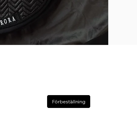
Ovansida: 
Undersida:
Handtvätt
Förbeställning