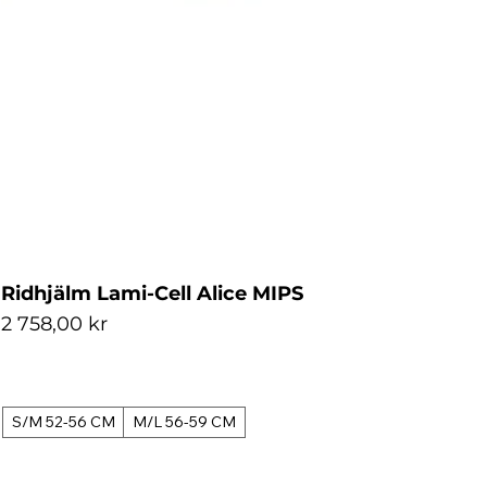
Ridhjälm Lami-Cell Alice MIPS
Pris
2 758,00 kr
S/M 52-56 CM
M/L 56-59 CM