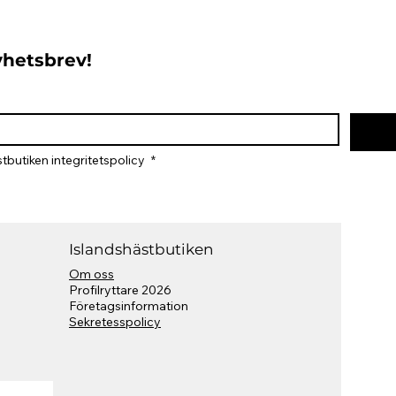
nyhetsbrev!
tbutiken integritetspolicy 
*
Islandshästbutiken
Om oss
Profilryttare 2026
​Företagsinformation
Sekretesspolicy