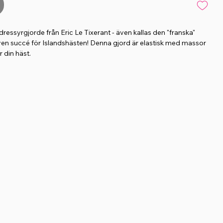
ressyrgjorde från Eric Le Tixerant - även kallas den "franska"
en succé för Islandshästen! Denna gjord är elastisk med massor
r din häst.
isk och unik design med effektiv tryckfördelning över hästens
latur
 ökad rörelsefrihet & ökad blodgenomströmning
k för belastningsskador
tisk! I gjorden finns ett invävt strechtigt material framtaget av det
tilföretaget Gibaud
sitter en gummiplatta som ligger an mot hästens bröstben och
åller sadel och gjord på plats under ridning
ska materialet tillsammans med gummiplattan gör gjorden mycket
tt den inte behöver dras åt lika hårt
nderverk för hästar med sadeltvång
n läderdetaljer i svart eller brunt (oakbark). Tyget är alltid svart.
, 50, 55, 60, 65, 70, 75 cm