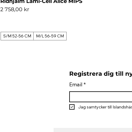
Ridhjälm Lami-Cell Alice MIPS
Pris
2 758,00 kr
S/M 52-56 CM
M/L 56-59 CM
Registrera dig till 
Email
*
Jag samtycker till Islandshäs