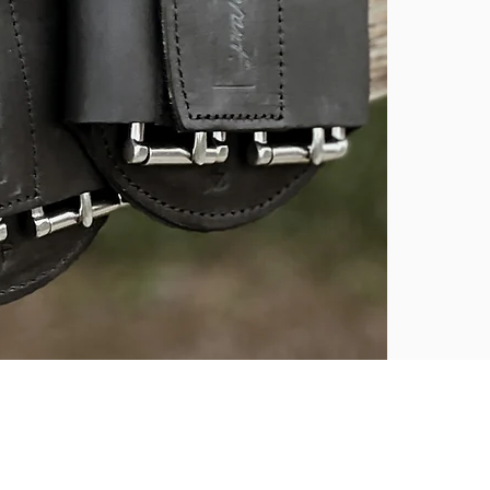
Eftersom gjord
normalt. För i