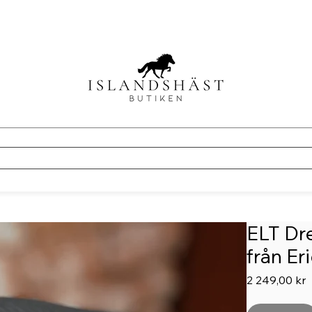
ELT Dre
från Er
P
2 249,00 kr