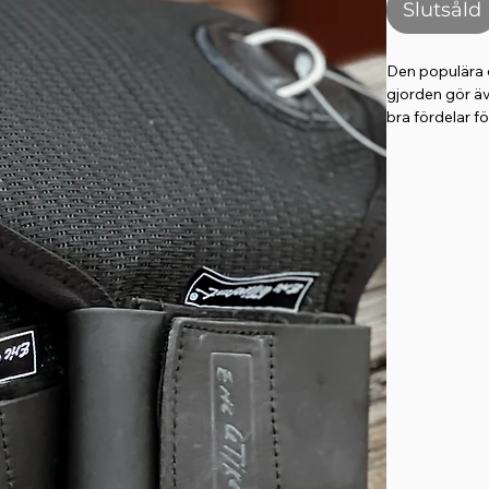
Slutsåld
Den populära d
gjorden gör äv
bra fördelar fö
En ergonom
bröstmusku
Bidrar till
Minskad ris
Väldigt elas
franska tex
På insidan 
effektivt h
Det elasti
följsam & a
Kan göra u
Färg: Välj mella
Storlek: 40, 45