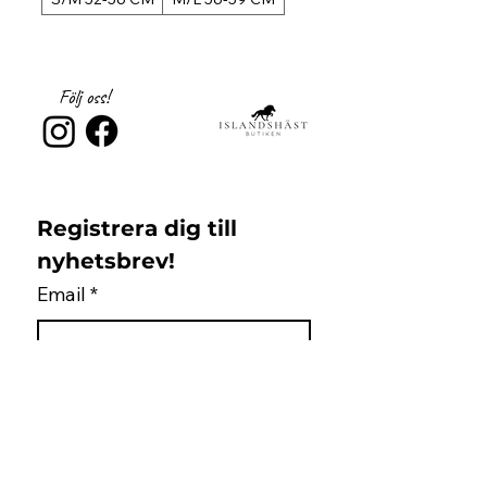
Följ oss!
Registrera dig till 
nyhetsbrev!
Email
*
Subscribe
Jag samtycker till 
Islandshästbutiken 
integritetspolicy 
*