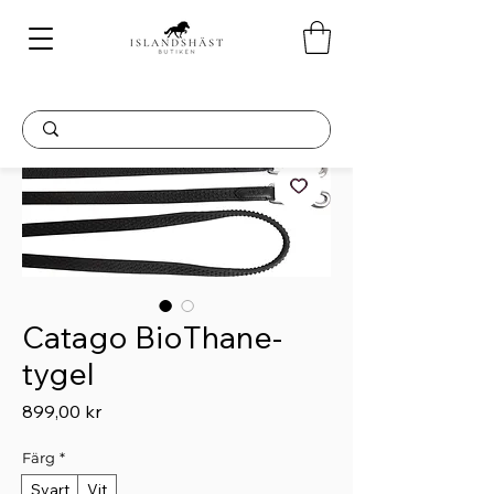
Catago BioThane-
tygel
Pris
899,00 kr
Färg
*
Svart
Vit