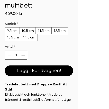
muffbett
Pris
469,00 kr
Storlek
*
9.5 cm
10.5 cm
11.5 cm
12.5 cm
13.5 cm
14.5 cm
Antal
*
Lägg i kundvagnen!
Tredelat Bett med Droppe – Rostfritt
Stål
Ett klassiskt och funktionellt tredelat
tränsbett i rostfritt stål, utformat för att ge
en mjuk och jämn kontakt med hästens