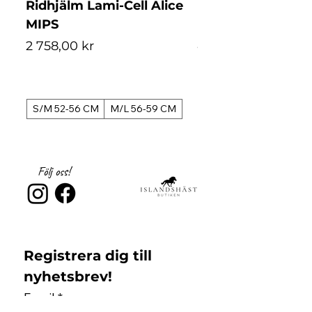
Ridhjälm Lami-Cell Alice
Ridhjälm Lami-Ce
MIPS
MIPS
Pris
Pris
2 758,00 kr
4 488,00 kr
S/M 52-56 CM
M/L 56-59 CM
S/M 52-56 CM
Följ oss!
Registrera dig till 
nyhetsbrev!
Email
*