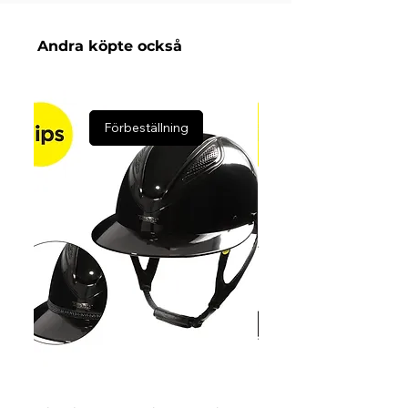
mun.
Egenskaper:
Andra köpte också
Tredelad mundel med droppe i mitten
som fördelar trycket jämnare och ger en
mer följsam känsla
Fasta ringar ger bettet ökad stabilitet i
Förbeställning
munnen och minskar risken för att
huden nyps
Den fasta konstruktionen innebär något
långsammare eftergift än bett med lösa
ringar – passar bra för ryttare som vill ha
en mer konsekvent kontakt
Material:
Rostfritt stål
Ett pålitligt vardagsbett som kombinerar
komfort, kontroll och hållbarhet.