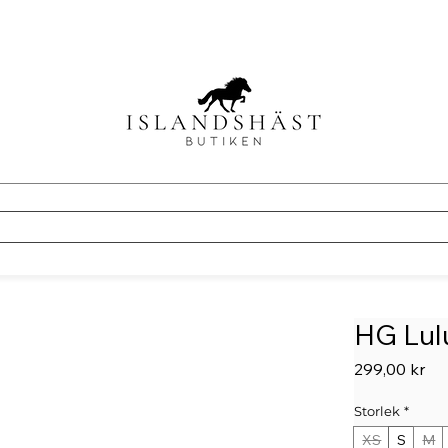
HG Lulu
Pri
299,00 kr
Storlek
*
XS
S
M