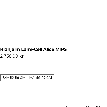
Ridhjälm Lami-Cell Alice MIPS
Pris
2 758,00 kr
S/M 52-56 CM
M/L 56-59 CM