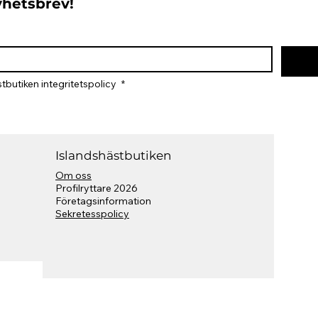
nyhetsbrev!
tbutiken integritetspolicy 
*
Islandshästbutiken
Om oss
Profilryttare 2026
​Företagsinformation
Sekretesspolicy