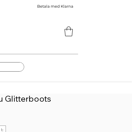
Betala med Klarna
 Glitterboots
s
L