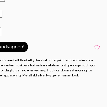
t
kundvagnen!
rlook med ett flexibelt yttre skal och mjukt neoprenfoder som
e kanten i fuskpäls förhindrar irritation runt grenböjen och gör
ör daglig träning eller vikning. Tjock kardborrestängning för
l applicering. Metalliskt silvertyg ger en smart look.