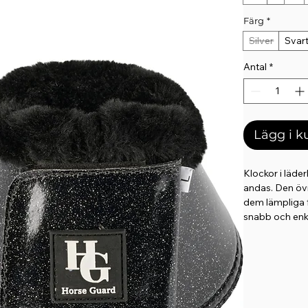
Färg
*
Silver
Svar
Antal
*
Lägg i 
Klockor i läde
andas. Den övr
dem lämpliga f
snabb och enke