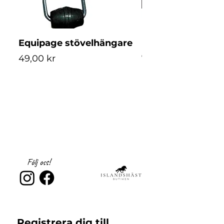
Equipage stövelhängare
Equipage stövelk
Pris
Pris
49,00 kr
79,00 kr
Följ oss!
Registrera dig till 