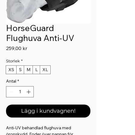
HorseGuard
Flughuva Anti-UV
Pris
259,00 kr
Storlek
*
XS
S
M
L
XL
Antal
*
Lägg i kundvagnen!
Anti-UV behandlad flughuva med
öronskydd. Foder över pannan för