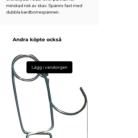
minskad risk av skav. Spänns fast med
dubbla kardborrespännen.
M motsvarar Cob
Kan upplevas stor i storleken, för
Islandshäst med mindre huvud kan S passa
Andra köpte också
bättre
Lägg i varukorgen