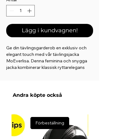
Lägg i kundvagnen!
Ge din tävlingsgarderob en exklusiv och
elegant touch med vår tävlingsjacka
MoEverlisa. Denna feminina och snygga
jacka kombinerar klassisk ryttarelegans
med lyxiga detaljer och hög funktionalitet.
Den är perfekt för ryttaren som vill ha en
sofistikerad och polerad look i
tävlingsringen.
Andra köpte också
Elegant och exklusiv design:
Tävlingsjackan har ett vackert och lyxigt
utseende med två rader
Förbeställning
champagnefärgade kristaller på både
kragen och områdena runt fickorna. Under
fickflikarna hittar du en extra uppsättning