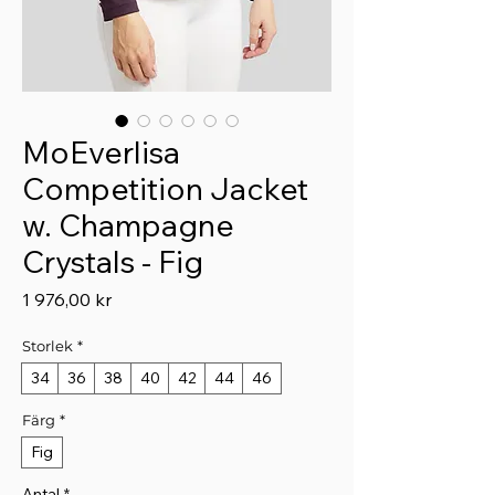
MoEverlisa
Competition Jacket
w. Champagne
Crystals - Fig
Pris
1 976,00 kr
Storlek
*
34
36
38
40
42
44
46
Färg
*
Fig
Antal
*